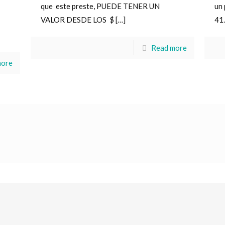
que este preste, PUEDE TENER UN
un 
VALOR DESDE LOS $
[…]
41
Read more
more