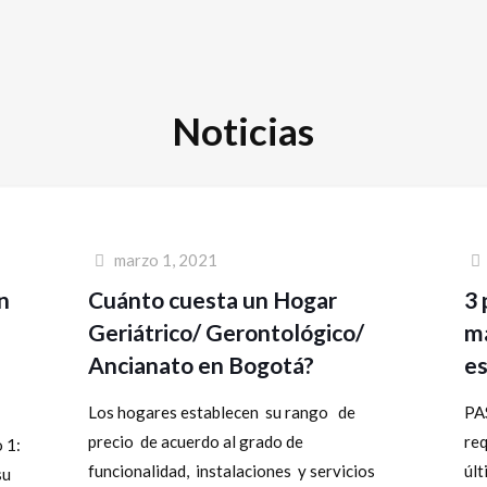
Noticias
marzo 1, 2021
n
Cuánto cuesta un Hogar
3 
Geriátrico/ Gerontológico/
ma
Ancianato en Bogotá?
e
Los hogares establecen su rango de
PA
precio de acuerdo al grado de
req
 1:
funcionalidad, instalaciones y servicios
úl
su