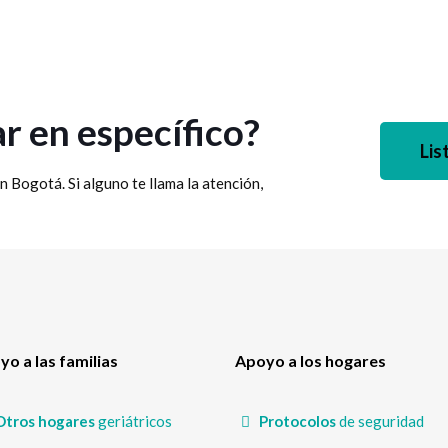
r en específico?
Lis
n Bogotá. Si alguno te llama la atención,
o a las familias
Apoyo a los hogares
Otros hogares
geriátricos
Protocolos
de seguridad