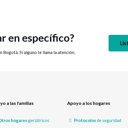
r en específico?
Lis
n Bogotá. Si alguno te llama la atención,
o a las familias
Apoyo a los hogares
Otros hogares
geriátricos
Protocolos
de seguridad