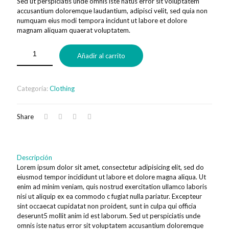
Sed ut perspiciatis unde omnis iste natus error sit voluptatem
era:
es:
accusantium doloremque laudantium, adipisci velit, sed quia non
numquam eius modi tempora incidunt ut labore et dolore
$799.00.
$600.00.
magnam aliquam quaerat voluptatem.
Añadir al carrito
Categoría:
Clothing
Share
Descripción
Lorem ipsum dolor sit amet, consectetur adipisicing elit, sed do
eiusmod tempor incididunt ut labore et dolore magna aliqua. Ut
enim ad minim veniam, quis nostrud exercitation ullamco laboris
nisi ut aliquip ex ea commodo c fugiat nulla pariatur. Excepteur
sint occaecat cupidatat non proident, sunt in culpa qui officia
deserunt5 mollit anim id est laborum. Sed ut perspiciatis unde
omnis iste natus error sit voluptatem accusantium doloremque