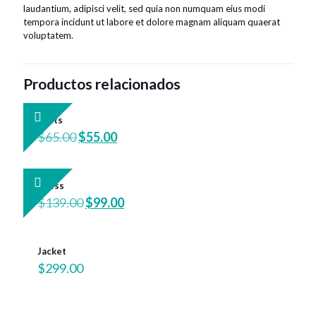
laudantium, adipisci velit, sed quia non numquam eius modi
tempora incidunt ut labore et dolore magnam aliquam quaerat
voluptatem.
Productos relacionados
Pants
El
El
$
65.00
$
55.00
precio
precio
original
actual
era:
es:
Dress
$65.00.
$55.00.
El
El
$
139.00
$
99.00
precio
precio
original
actual
era:
es:
Jacket
$139.00.
$99.00.
$
299.00