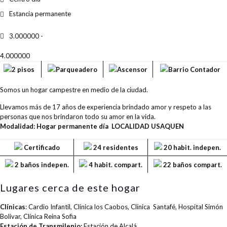
Estancia permanente
3.000000 -
4.000000
2 pisos
Parqueadero
Ascensor
Barrio Contador
Somos un hogar campestre en medio de la ciudad.
Llevamos más de 17 años de experiencia brindado amor y respeto a las
personas que nos brindaron todo su amor en la vida.
Modalidad: Hogar permanente día LOCALIDAD USAQUEN
Certificado
24 residentes
20 habit. indepen.
2 baños indepen.
4 habit. compart.
22 baños compart.
Lugares cerca de este hogar
Clínicas
: Cardio Infantil, Clínica los Caobos, Clínica Santafé, Hospital Simón
Bolivar, Clínica Reina Sofia
Estación de Transmilenio:
Estación de Alcalá