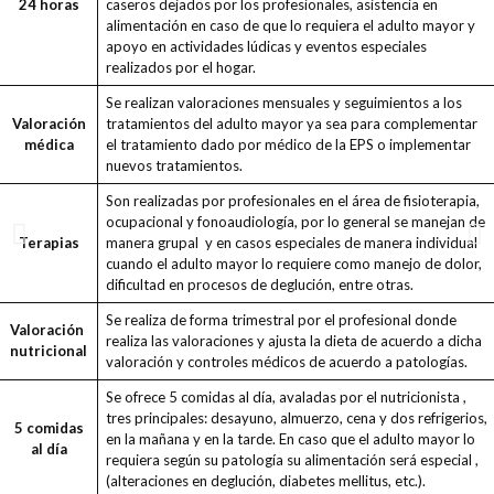
24 horas
caseros dejados por los profesionales, asistencia en
alimentación en caso de que lo requiera el adulto mayor y
apoyo en actividades lúdicas y eventos especiales
realizados por el hogar.
Se realizan valoraciones mensuales y seguimientos a los
Valoración
tratamientos del adulto mayor ya sea para complementar
médica
el tratamiento dado por médico de la EPS o implementar
nuevos tratamientos.
Son realizadas por profesionales en el área de fisioterapia,
ocupacional y fonoaudiología, por lo general se manejan de
Terapias
manera grupal y en casos especiales de manera individual
cuando el adulto mayor lo requiere como manejo de dolor,
dificultad en procesos de deglución, entre otras.
Se realiza de forma trimestral por el profesional donde
Valoración
realiza las valoraciones y ajusta la dieta de acuerdo a dicha
nutricional
valoración y controles médicos de acuerdo a patologías.
Se ofrece 5 comidas al día, avaladas por el nutricionista ,
tres principales: desayuno, almuerzo, cena y dos refrigerios,
5 comidas
en la mañana y en la tarde. En caso que el adulto mayor lo
al día
requiera según su patología su alimentación será especial ,
(alteraciones en deglución, diabetes mellitus, etc.).