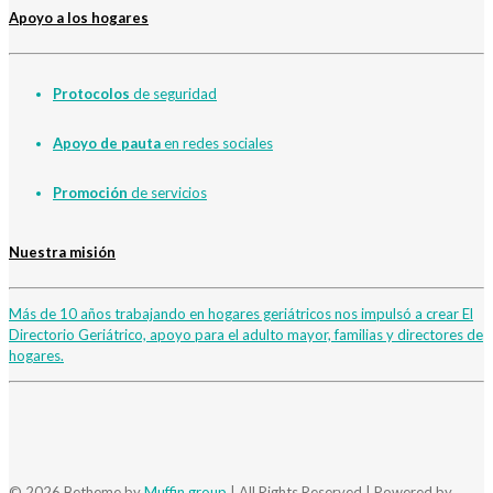
Apoyo a los hogares
Protocolos
de seguridad
Apoyo de pauta
en redes sociales
Promoción
de servicios
Nuestra misión
Más de 10 años trabajando en hogares geriátricos nos impulsó a crear El
Directorio Geriátrico, apoyo para el adulto mayor, familias y directores de
hogares.
© 2026 Betheme by
Muffin group
| All Rights Reserved | Powered by