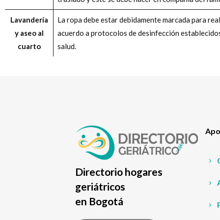
Lavandería
La ropa debe estar debidamente marcada para realiz
y aseo al
acuerdo a protocolos de desinfección establecidos
cuarto
salud.
Apoy
Directorio hogares
geriátricos
en Bogotá