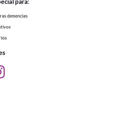
ecial para:
tras demencias
ativos
rios
es