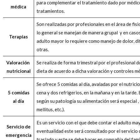
para complementar el tratamiento dado por médic
médica
tratamientos.
Son realizadas por profesionales en el área de fis
lo general se manejan de manera grupal y en casos
Terapias
adulto mayor lo requiere como manejo de dolor, dif
otras.
Valoración
Se realiza de forma trimestral por el profesional d
nutricional
dieta de acuerdo a dicha valoración y controles m
Se ofrece 5 comidas al día, avaladas por el nutricio
5 comidas
cena y dos refrigerios, en la mañana y en la tarde.
al día
según su patología su alimentación será especial ,
mellitus, etc.).
Es un servicio con el que debe contar el adulto ma
Servicio de
eventualidad este será consultado por el servicio 
emergencia
traslado y este se debe hacer en compañía del famil