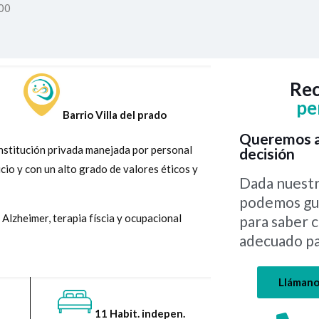
00
Rec
pe
Barrio Villa del prado
Queremos a
Institución privada manejada por personal
decisión
cio y con un alto grado de valores éticos y
Dada nuestr
podemos gui
Alzheimer, terapia físcia y ocupacional
para saber c
adecuado par
Lláman
11 Habit. indepen.