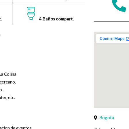
.
4 Baños compart.
r
La Colina
 cercano.
o.
er, etc.
Bogotá
acion de eventos