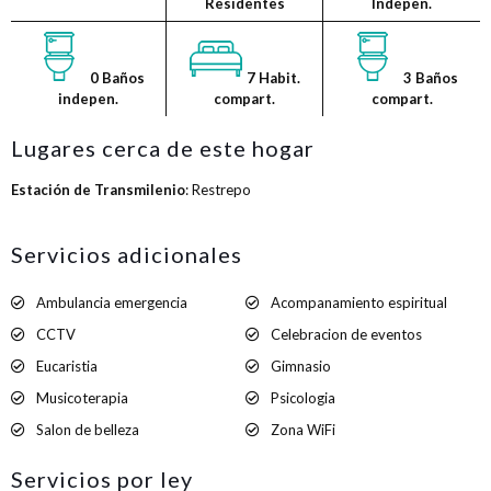
Residentes
Indepen.
0 Baños
7 Habit.
3 Baños
indepen.
compart.
compart.
Lugares cerca de este hogar
Estación de Transmilenio
: Restrepo
Servicios adicionales
Ambulancia emergencia
Acompanamiento espiritual
CCTV
Celebracion de eventos
Eucaristia
Gimnasio
Musicoterapia
Psicologia
Salon de belleza
Zona WiFi
Servicios por ley