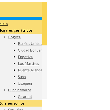
nicio
Hogares geriátricos
Bogotá
Barrios Unidos
Ciudad Bolivar
Engativá
Los Mártires
Puente Aranda
Suba
Usaquén
Cundinamarca
Girardot
Quienes somos
Servicios