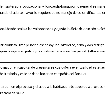
de fisioterapia, ocupacional y fonoaudiología, por lo general se ma
uando el adulto mayor lo requiere como manejo de dolor, dificultad 
onal donde realiza las valoraciones y ajusta la dieta de acuerdo a dic
utricionista , tres principales: desayuno, almuerzo, cena y dos refrige
equiera según su patología su alimentación será especial , (alteracio
lto mayor en caso tal de presentarse cualquiera eventualidad este se
de traslado y este se debe hacer en compañía del familiar.
 realizar el proceso y el aseo a la habitación de acuerdo a protocol
retaria de salud.