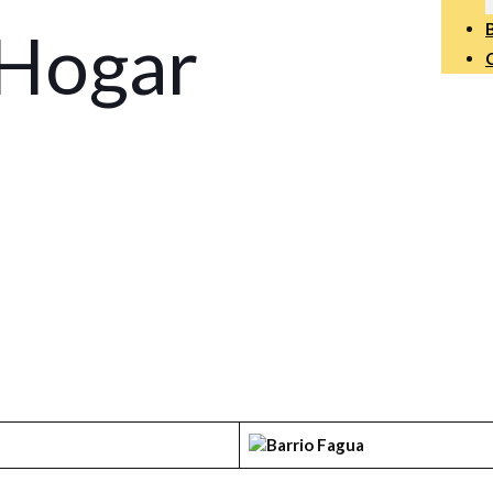
 Hogar
Barrio
Fagua